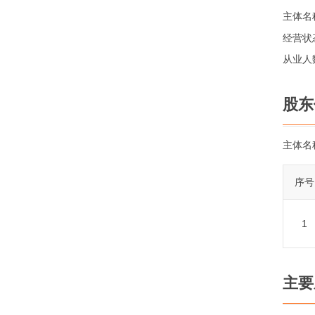
主体名
经营状
从业人
股东
主体名
序号
1
主要