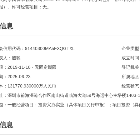
报）。许可经营项目：无。
信息
会信用代码：
91440300MA5FXQGTXL
企业类型
表人：
殷聪
成立时间
限：
2019-11-18 - 无固定期限
登记机关
期：
2025-06-23
所属地区
本：
131770.930000万人民币
经营状态
址：
深圳市前海深港合作区南山街道临海大道59号海运中心主塔楼1403-14
围：
一般经营项目：投资兴办实业（具体项目另行申报）；项目投资（具
信息