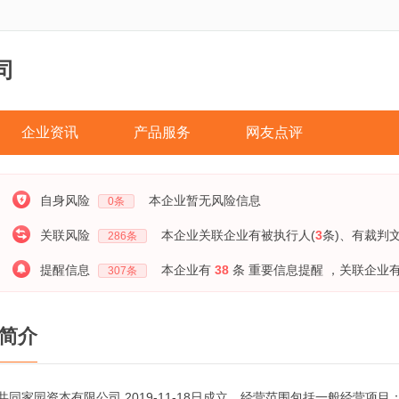
司
企业资讯
产品服务
网友点评
自身风险
本企业暂无风险信息
0
条
关联风险
本企业关联企业有被执行人(
3
条)
、有裁判文
286
条
提醒信息
本企业有
38
条 重要信息提醒
，关联企业
307
条
简介
共同家园资本有限公司,2019-11-18日成立，经营范围包括一般经营