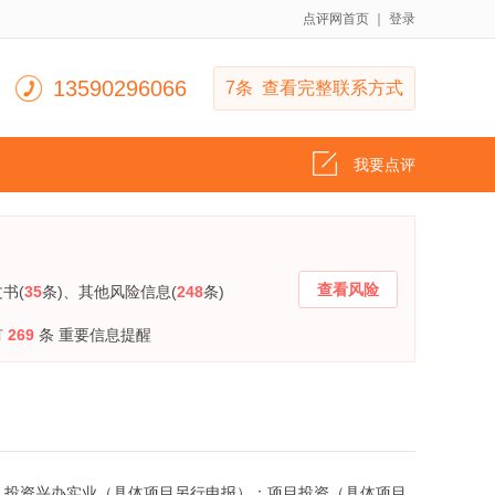
点评网首页
｜
登录
13590296066
7条 查看完整联系方式
我要点评
查看风险
书(
35
条)
、其他风险信息(
248
条)
有
269
条 重要信息提醒
项目：投资兴办实业（具体项目另行申报）；项目投资（具体项目