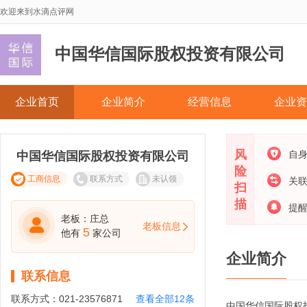
欢迎来到水滴点评网
中国华信国际股权投资有限公司
企业首页
企业简介
经营信息
企业资
风
自
中国华信国际股权投资有限公司
险
工商信息
联系方式
未认领
关
扫
描
提
老板：庄总
老板信息
5
他有
家公司
企业简介
联系信息
联系方式：
021-23576871
查看全部12条
中国华信国际股权投