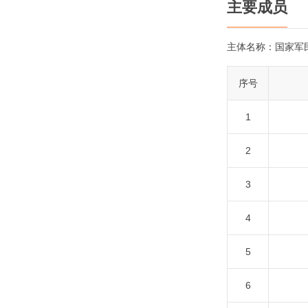
主要成员
主体名称：
国家军
序号
1
2
3
4
5
6