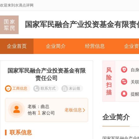
欢迎来到水滴点评网
国家军民融合产业投资基金有限责
企业首页
企业简介
经营信息
企业资
风
自
国家军民融合产业投资基金有限
险
责任公司
关
扫
工商信息
联系方式
未认领
描
提
老板：曲总
老板信息
1
他有
家公司
企业简介
联系信息
国家军民融合产业投