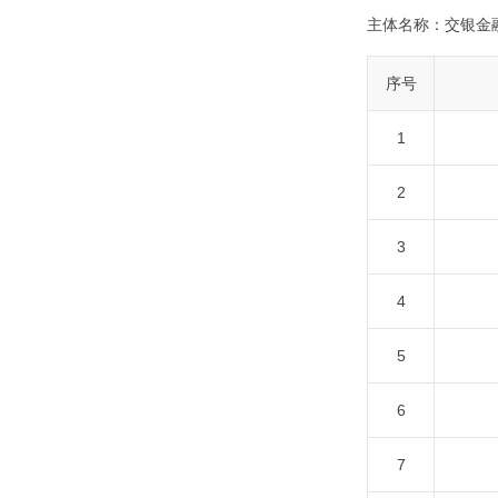
主体名称：
交银金
序号
1
2
3
4
5
6
7