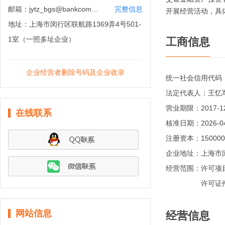
邮箱：
jytz_bgs@bankcomm.com
完整信息
开展经营活动，具
地址：
上海市闵行区联航路1369弄4号501-
1室（一照多址企业）
工商信息
企业经营者删除号码及企业收录
统一社会信用代码
法定代表人：
王忆
营业期限：
2017-
在线联系
核准日期：
2026-0
注册资本：
15000
企业地址：
上海市闵
经营范围：
许可项
许可证
网站信息
经营信息