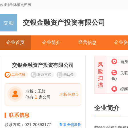
欢迎来到水滴点评网
交银金融资产投资有限公司
企业首页
企业简介
经营信息
企业资
自
风
交银金融资产投资有限公司
险
关
工商信息
联系方式
未认领
扫
条)
描
提
老板：王总
老板信息
1
他有
家公司
企业简介
联系信息
联系方式：
021-20693177
查看全部8条
交银金融资产投资有