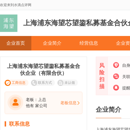
欢迎来到水滴点评网
上海浦东海望芯望鋆私募基金合伙
企业首页
企业简介
经营信息
企业资
风
自
上海浦东海望芯望鋆私募基金合
险
伙企业（有限合伙）
关
扫
工商信息
联系方式
未认领
描
提
老板：上总
老板信息
他有
家公司
企业简介
联系信息
上海浦东海望芯望鋆