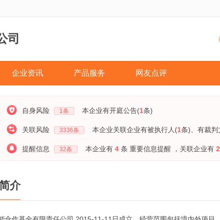
公司
企业资讯
产品服务
网友点评
自身风险
本企业有开庭公告(
1
条)
1
条
关联风险
本企业关联企业有被执行人(
1
条)
、有裁判
3336
条
提醒信息
本企业有
4
条 重要信息提醒
，关联企业有
2
32
条
简介
能合作基金有限责任公司,2015-11-11日成立，经营范围包括境内外