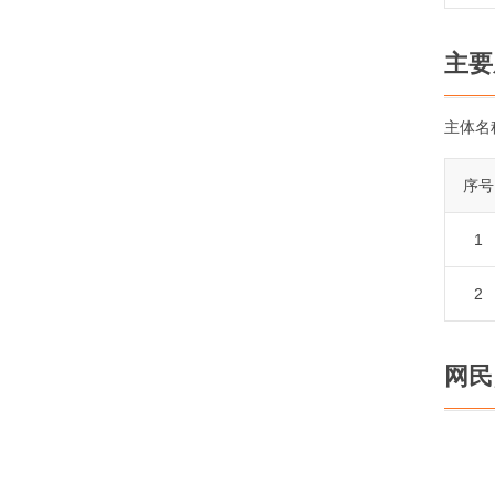
主要
主体名
序号
1
2
网