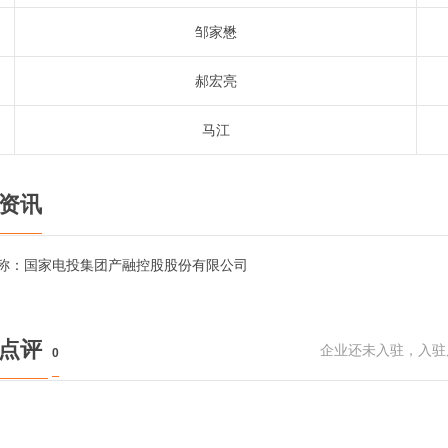
邹家懋
郝宏亮
马江
资讯
称：
国家电投集团产融控股股份有限公司
民点评
企业还未入驻，入驻
0