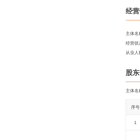
经营
主体名
经营状
从业人
股东
主体名
序号
1