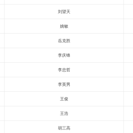
刘望天
姚敏
岳克胜
李庆锋
李忠哲
李英男
王俊
王浩
胡三高