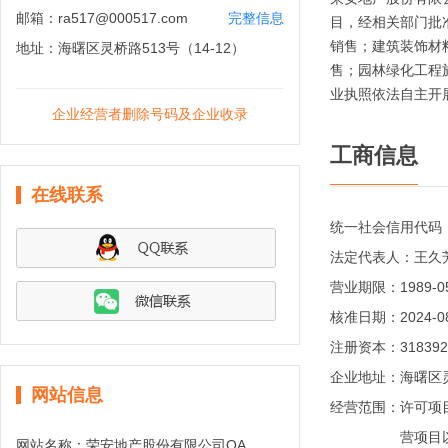
邮箱：
ra517@000517.com
完整信息
目，经相关部门批
销售；建筑装饰材
地址：
海曙区灵桥路513号（14-12）
售；园林绿化工程
业执照依法自主开
企业经营者删除号码及企业收录
工商信息
在线联系
统一社会信用代码
法定代表人：
王久
营业期限：
1989-0
核准日期：
2024-0
注册资本：
31839
企业地址：
海曙区灵
网站信息
经营范围：
许可项
营项目
网站名称：
荣安地产股份有限公司OA