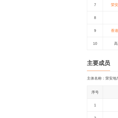
7
荣
8
9
香
10
高
主要成员
主体名称：
荣安地
序号
1