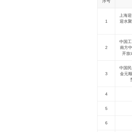
序号
上海迎
1
迎水聚
中国工
2
南方
开放
中国民
3
金元
4
5
6