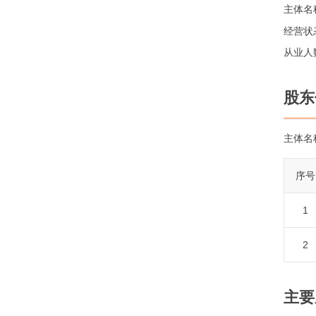
主体名
经营状
从业人
股东
主体名
序号
1
2
主要