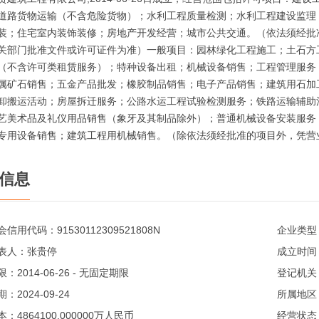
道路货物运输（不含危险货物）；水利工程质量检测；水利工程建设监理
装；住宅室内装饰装修；房地产开发经营；城市公共交通。（依法须经批
关部门批准文件或许可证件为准）一般项目：园林绿化工程施工；土石方
（不含许可类租赁服务）；特种设备出租；机械设备销售；工程管理服务
属矿石销售；五金产品批发；橡胶制品销售；电子产品销售；建筑用石加
卸搬运活动；房屋拆迁服务；公路水运工程试验检测服务；铁路运输辅助
艺美术品及礼仪用品销售（象牙及其制品除外）；普通机械设备安装服务
专用设备销售；建筑工程用机械销售。（除依法须经批准的项目外，凭营
信息
会信用代码：
91530112309521808N
企业类型
表人：
张贵停
成立时间
限：
2014-06-26 - 无固定期限
登记机关
期：
2024-09-24
所属地区
本：
4864100.000000万人民币
经营状态