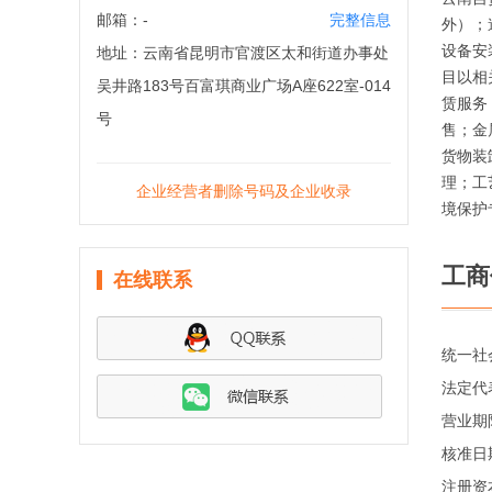
邮箱：
-
完整信息
外）；
设备安
地址：
云南省昆明市官渡区太和街道办事处
目以相
吴井路183号百富琪商业广场A座622室-014
赁服务
号
售；金
货物装
理；工
企业经营者删除号码及企业收录
境保护
工商
在线联系
统一社
法定代
营业期
核准日
注册资