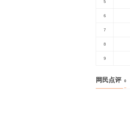
5
6
7
8
9
网民点评
0