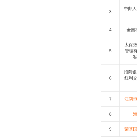
中邮人
3
4
全国
太保
5
管理有
招商银
6
红利
7
江阴
8
9
荣基