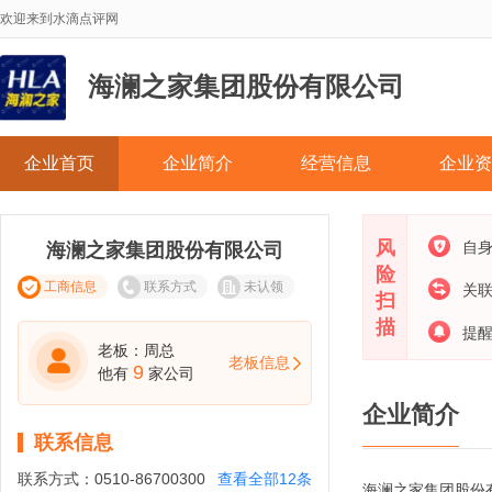
欢迎来到水滴点评网
海澜之家集团股份有限公司
企业首页
企业简介
经营信息
企业资
风
自
海澜之家集团股份有限公司
险
工商信息
联系方式
未认领
关
扫
描
提
老板：周总
老板信息
9
他有
家公司
企业简介
联系信息
联系方式：
0510-86700300
查看全部12条
海澜之家集团股份有