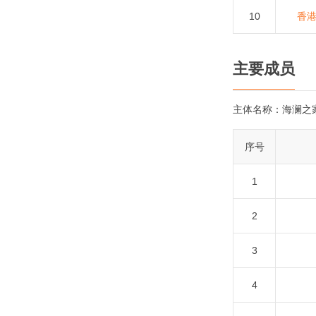
10
香
主要成员
主体名称：
海澜之
序号
1
2
3
4