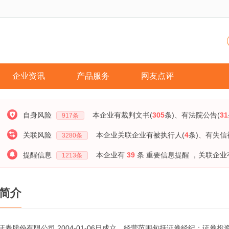
企业资讯
产品服务
网友点评
自身风险
本企业有裁判文书(
305
条)
、有法院公告(
31
917
条
关联风险
本企业关联企业有被执行人(
4
条)
、有失信
3280
条
提醒信息
本企业有
39
条 重要信息提醒
，关联企业
1213
条
简介
证券股份有限公司,2004-01-06日成立，经营范围包括证券经纪；证