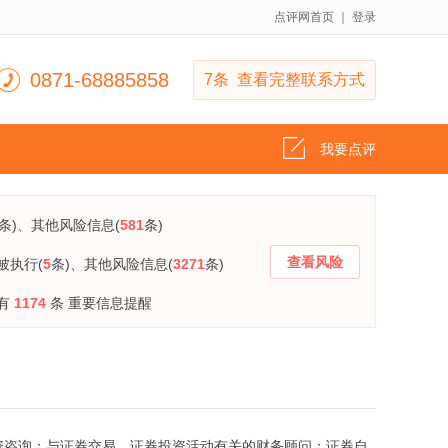
点评网首页
｜
登录
0871-68885858
7条 查看完整联系方式
我要点评
条)
、其他风险信息(
581
条)
查看风险
被执行(
5
条)
、其他风险信息(
3271
条)
有
1174
条 重要信息提醒
券投资咨询；与证券交易、证券投资活动有关的财务顾问；证券自