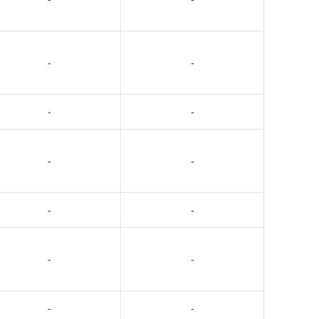
-
-
-
-
-
-
-
-
-
-
-
-