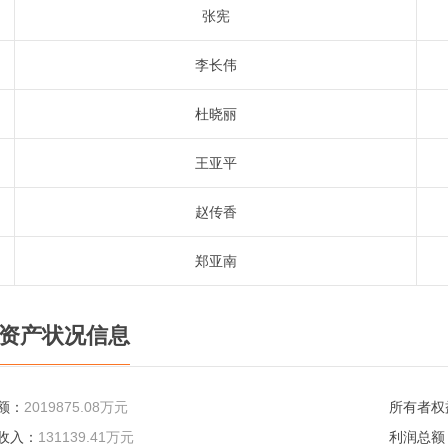
张宪
李长伟
杜晓丽
王亚平
赵传香
郑亚南
资产状况信息
额：
2019875.08万元
所有者权
收入：
131139.41万元
利润总额