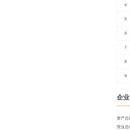
4
5
6
7
8
9
企业
资产总
营业总