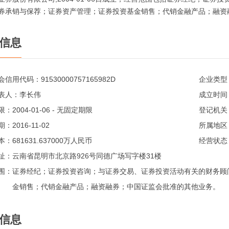
券承销与保荐；证券资产管理；证券投资基金销售；代销金融产品；融资
信息
会信用代码：
91530000757165982D
企业类型
表人：
李长伟
成立时间
限：
2004-01-06 - 无固定期限
登记机关
期：
2016-11-02
所属地区
本：
681631.637000万人民币
经营状态
址：
云南省昆明市北京路926号同德广场写字楼31楼
围：
证券经纪；证券投资咨询；与证券交易、证券投资活动有关的财务顾
金销售；代销金融产品；融资融券；中国证监会批准的其他业务。
信息