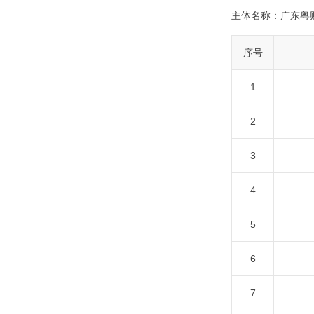
主体名称：
广东粤
序号
1
2
3
4
5
6
7