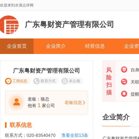
欢迎来到水滴点评网
广东粤财资产管理有限公司
企业首页
企业简介
经营信息
企业资
风
自
广东粤财资产管理有限公司
险
工商信息
联系方式
未认领
关
扫
描
提
老板：骆总
老板信息
1
他有
家公司
企业简介
联系信息
联系方式：
020-83540470
查看全部13条
广东粤财资产管理有