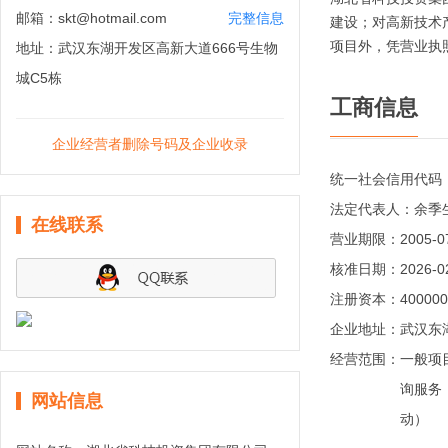
邮箱：
skt@hotmail.com
完整信息
建设；对高新技术
项目外，凭营业执
地址：
武汉东湖开发区高新大道666号生物
城C5栋
工商信息
企业经营者删除号码及企业收录
统一社会信用代码
法定代表人：
余季
在线联系
营业期限：
2005-0
核准日期：
2026-0
注册资本：
40000
企业地址：
武汉东
经营范围：
一般项
询服务
网站信息
动）