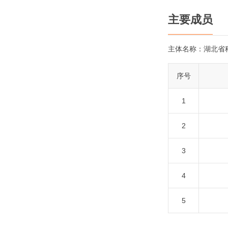
主要成员
主体名称：
湖北省
序号
1
2
3
4
5