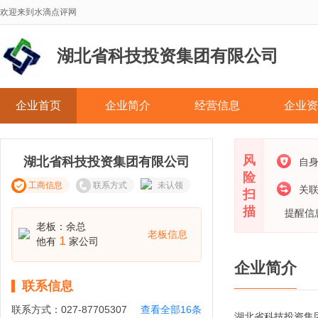
欢迎来到水滴点评网
湖北省科技投资集团有限公司
企业首页
企业简介
经营信息
企业资
风
湖北省科技投资集团有限公司
自
险
工商信息
联系方式
未认领
关
扫
描
提醒信
老板：余总
老板信息
1
他有
家公司
企业简介
联系信息
联系方式：
027-87705307
查看全部16条
湖北省科技投资集团