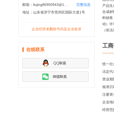
邮箱：
liujing86950943@163.com
完整信息
产品生
合成材
地址：
山东省济宁市兖州区国际大道1号
料销售
动）许
企业经营者删除号码及企业收录
（依法
工商
在线联系
统一社
法定代
营业期
核准日
注册资
企业地
经营范