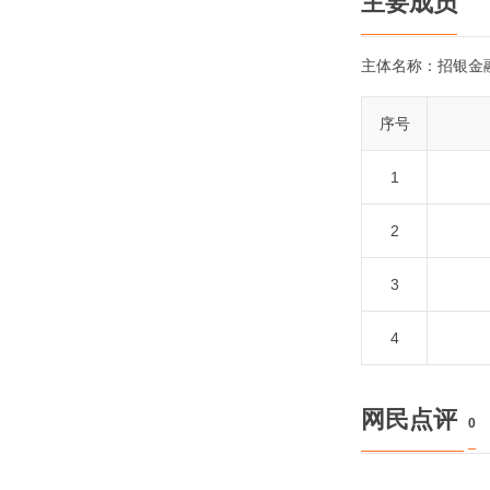
主要成员
主体名称：
招银金
序号
1
2
3
4
网民点评
0