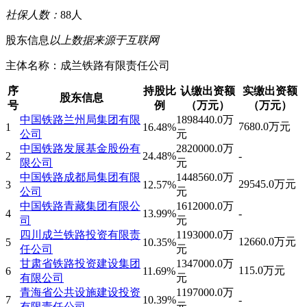
社保人数：
88人
股东信息
以上数据来源于互联网
主体名称：
成兰铁路有限责任公司
序
持股比
认缴出资额
实缴出资额
股东信息
号
例
（万元）
（万元）
中国铁路兰州局集团有限
1898440.0万
7680.0万元
1
16.48%
公司
元
中国铁路发展基金股份有
2820000.0万
2
24.48%
-
限公司
元
中国铁路成都局集团有限
1448560.0万
29545.0万元
3
12.57%
公司
元
中国铁路青藏集团有限公
1612000.0万
4
13.99%
-
司
元
四川成兰铁路投资有限责
1193000.0万
12660.0万元
5
10.35%
任公司
元
甘肃省铁路投资建设集团
1347000.0万
115.0万元
6
11.69%
有限公司
元
青海省公共设施建设投资
1197000.0万
7
10.39%
-
有限责任公司
元