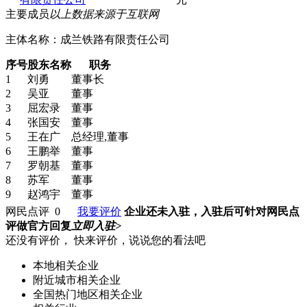
主要成员
以上数据来源于互联网
主体名称：
成兰铁路有限责任公司
序号
股东名称
职务
1
刘勇
董事长
2
吴亚
董事
3
屈宏录
董事
4
张国安
董事
5
王在广
总经理,董事
6
王鹏举
董事
7
罗朝基
董事
8
苏军
董事
9
赵鸿宇
董事
网民点评
0
我要评价
企业还未入驻，入驻后可针对网民点
评做官方回复
立即入驻>
还没有评价，
快来评价
，说说您的看法吧
本地相关企业
附近城市相关企业
全国热门地区相关企业