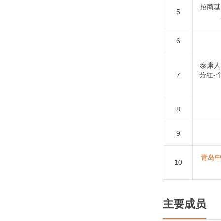
招商基
5
6
泰康人
7
分红-个
8
9
青岛
10
主要成员