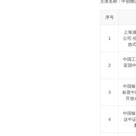
主体名称：
中创物
序号
上海
1
公司-
放
中国工
2
富国
中国银
3
标普中
开放
中国银
4
达中