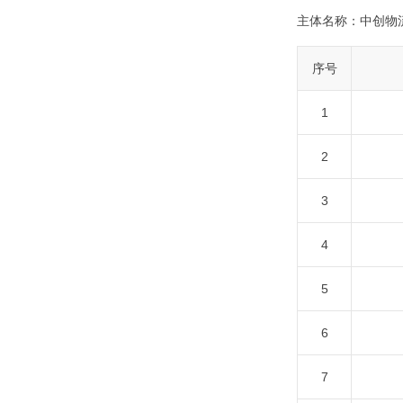
主体名称：
中创物
序号
1
2
3
4
5
6
7