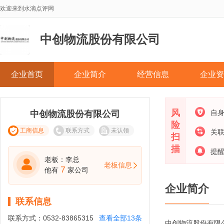
欢迎来到水滴点评网
中创物流股份有限公司
企业首页
企业简介
经营信息
企业资
风
自
中创物流股份有限公司
险
工商信息
联系方式
未认领
关
扫
描
提
老板：李总
老板信息
7
他有
家公司
企业简介
联系信息
联系方式：
0532-83865315
查看全部13条
中创物流股份有限公