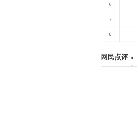
6
7
8
网民点评
0