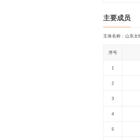
主要成员
主体名称：
山东太
序号
1
2
3
4
5