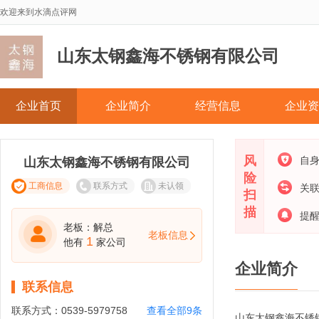
欢迎来到水滴点评网
山东太钢鑫海不锈钢有限公司
企业首页
企业简介
经营信息
企业资
风
自
山东太钢鑫海不锈钢有限公司
险
工商信息
联系方式
未认领
关
扫
描
提
老板：解总
老板信息
1
他有
家公司
企业简介
联系信息
联系方式：
0539-5979758
查看全部9条
山东太钢鑫海不锈钢