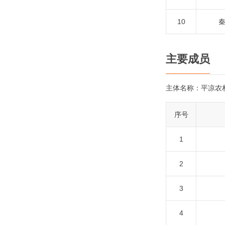
10
主要成员
主体名称：
平凉农
序号
1
2
3
4