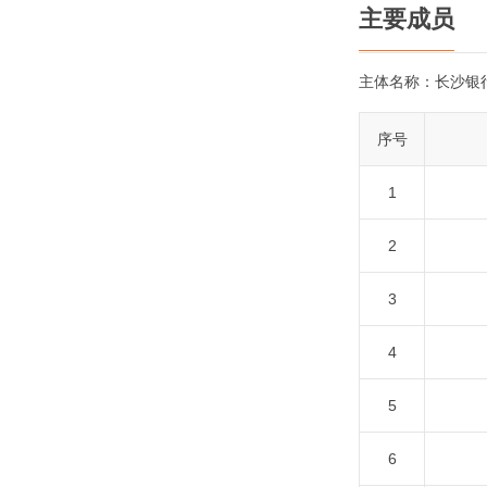
主要成员
主体名称：
长沙银
序号
1
2
3
4
5
6