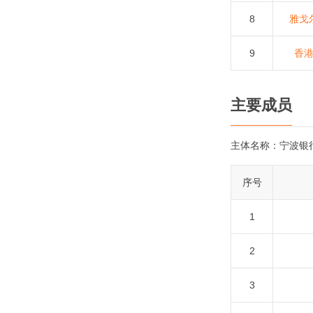
8
雅戈
9
香
主要成员
主体名称：
宁波银
序号
1
2
3