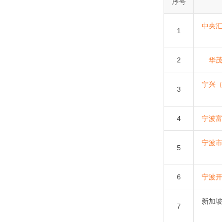
序号
中央
1
2
华
宁兴
3
4
宁波
宁波
5
6
宁波
新加
7